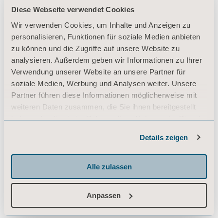
Diese Webseite verwendet Cookies
Produkte
Wir verwenden Cookies, um Inhalte und Anzeigen zu
Dienstleistungen & Lösungen
personalisieren, Funktionen für soziale Medien anbieten
Wissen
zu können und die Zugriffe auf unsere Website zu
analysieren. Außerdem geben wir Informationen zu Ihrer
Über uns
Verwendung unserer Website an unsere Partner für
Kontaktieren Sie uns
soziale Medien, Werbung und Analysen weiter. Unsere
Partner führen diese Informationen möglicherweise mit
Investoren
weiteren Daten zusammen, die Sie ihnen bereitgestellt
Presse
haben oder die sie im Rahmen Ihrer Nutzung der Dienste
gesammelt haben.
Karriere
Details zeigen
Informationen zu Cookies
Architekten und Planer
MediaBank
Alle zulassen
Anpassen
Zelglimatte 3 / Haus H
6260 Reiden