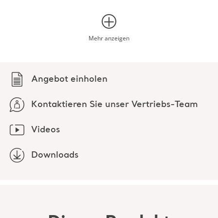
Angebot einholen
Liegendtransfer von Pflegebedürftigen von einer ebenen
Fläche auf eine andere und für die Positionierung im Bett
mit den Deckenliftern/passiven Bodenliftern von Arjo
Kontaktieren Sie unser Vertriebs-Team
bestimmt.
Videos
Dieser Gurt darf nur mit Passivliftersystemen von Arjo
(Schlaufenbefestigung) verwendet werden, die in der
Downloads
Bedienungsanleitung unter „Zulässige Kombinationen“
aufgeführt sind.
Dieses Produkt
entdecken
Downloads (3)