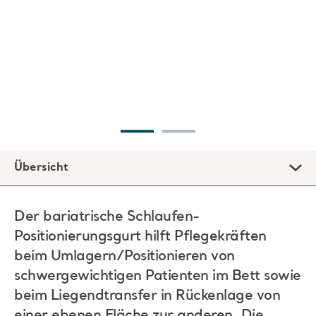
Übersicht
Der bariatrische Schlaufen-
Positionierungsgurt hilft Pflegekräften
beim Umlagern/Positionieren von
schwergewichtigen Patienten im Bett sowie
beim Liegendtransfer in Rückenlage von
einer ebenen Fläche zur anderen. Die
Abmessungen des Gurts sind für die
bariatrischen Betten von Arjo geeignet.
Die Betreuung von schwergewichtigen Patienten stellt eine
große und immer drängendere Herausforderung für