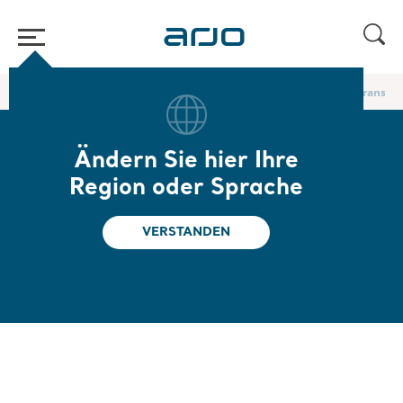
Home
/
...
/
Körpergurte für den Transfer im Bett und für Liegendtransfer
Ändern Sie hier Ihre
Bariatrischer
Region oder Sprache
Schlaufen-
VERSTANDEN
Positionierungsgurt