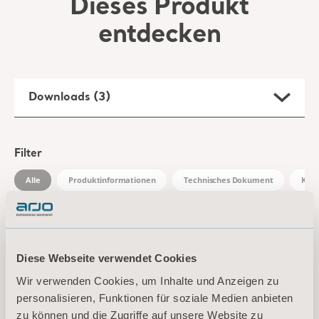
Filter
Alle
Produktinformationen
Technisches Dokument
Klin
Slings Leave Behind
Typ: Broschüre
EN for Switzerland, International, United States of America, Australia, Belgium, Germany, Denmark, Spain, France, United Kingdom of Great Britain and Northern Ireland, Norway, Sweden, Ireland, Canada, New Zealand, Italy, Netherlands, Portugal, Brazil, Austria, Russia, Finland, South Africa
DOWNLOAD
Diese Webseite verwendet Cookies
Wir verwenden Cookies, um Inhalte und Anzeigen zu
11004 Bariatric Repositioning Sling
personalisieren, Funktionen für soziale Medien anbieten
Instruction for use
zu können und die Zugriffe auf unsere Website zu