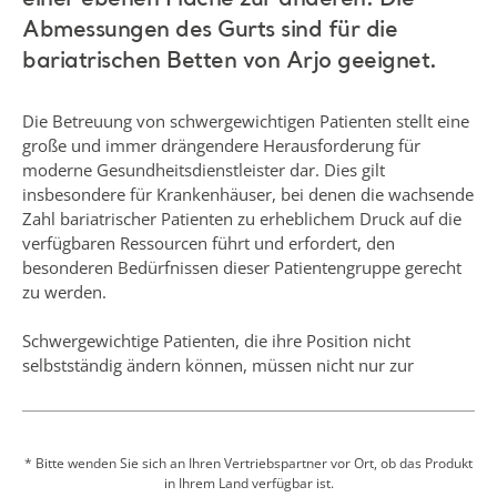
moderne Gesundheitsdienstleister dar. Dies gilt
insbesondere für Krankenhäuser, bei denen die wachsende
Zahl bariatrischer Patienten zu erheblichem Druck auf die
verfügbaren Ressourcen führt und erfordert, den
besonderen Bedürfnissen dieser Patientengruppe gerecht
zu werden.
Schwergewichtige Patienten, die ihre Position nicht
selbstständig ändern können, müssen nicht nur zur
Vermeidung von Dekubitusgeschwüren neu positioniert
werden, sondern auch für andere Aktivitäten des täglichen
Lebens. Dies erfordert erhebliche körperliche
Anstrengungen vonseiten der Pflegekräfte und kann zu
* Bitte wenden Sie sich an Ihren Vertriebspartner vor Ort, ob das Produkt
in Ihrem Land verfügbar ist.
Verletzungen führen. Aufgrund der erhöhten Scher- und
Reibungskräfte auf der Haut können geläufige
Umlagerungs- bzw. Positionierungsaktivitäten außerdem
zur Entwicklung von Dekubitusgeschwüren beitragen.
Mehr anzeigen
Der Positionierungsgurt ist für die Unterstützung bei der
Positionierung im Bett und für den Liegendtransfer von
passiven Pflegebedürftigen bestimmt. Der Gurt ist für den