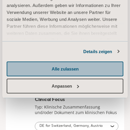
Typ: Bedienungsanleitung (IFU)
analysieren. Außerdem geben wir Informationen zu Ihrer
Verwendung unserer Website an unsere Partner für
DE, EN, NL, FR, IT, ES, ZH for Switzerland, International, United States of America, Australia, Belgium, Germany, Spain, France, United Kingdom of Great Britain and Northern Ireland, Ireland, Canada, New Zealand, Italy, Netherlands, China, Austria, South Africa
soziale Medien, Werbung und Analysen weiter. Unsere
Partner führen diese Informationen möglicherweise mit
DOWNLOAD
weiteren Daten zusammen, die Sie ihnen bereitgestellt
haben oder die sie im Rahmen Ihrer Nutzung der Dienste
gesammelt haben.
Sling selection and application
Details zeigen
Informationen zu Cookies
Clinical Focus
Typ: Klinische Zusammenfassung
Alle zulassen
und/oder Dokument zum klinischen Fokus
DE for Switzerland, Germany, Austria
Anpassen
DOWNLOAD
* Bitte wenden Sie sich an Ihren Vertriebspartner vor Ort, ob das Produkt
in Ihrem Land verfügbar ist.