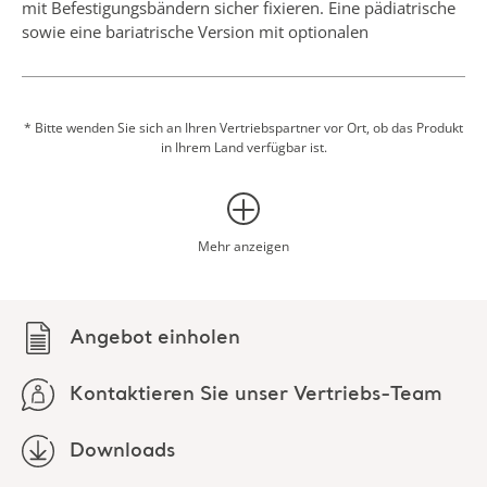
CPR²-geeignet. Die Matratzenauflage lässt sich zusätzlich
mit Befestigungsbändern sicher fixieren. Eine pädiatrische
sowie eine bariatrische Version mit optionalen
Bettverlängerungen oder Seitenpolstern ist ebenfalls
erhältlich.
Die Pentaflex-Matratze gibt es in zweifach sowie in vierfach
* Bitte wenden Sie sich an Ihren Vertriebspartner vor Ort, ob das Produkt
in Ihrem Land verfügbar ist.
wendbarer Version. Eine TurnTable-Anleitung gibt
Hinweise, wann die Matratze gewendet werden sollte.
Literaturhinweise:
1. Arjo-Archivdaten: X-Ray Attenuation. Berichtsnummer
Mehr anzeigen
100076300, 2005
2. Arjo-Archivdaten: Cardiopulmonary Resuscitation for
Faom mattresses. Berichtsnummer 100076300, 2005.
Angebot einholen
Kontaktieren Sie unser Vertriebs-Team