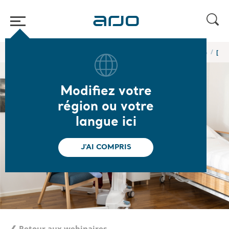
Accueil
/
...
/
/
Webinaires et formations en ligne de l’Académie Arjo
[1/4
Modifiez votre
région ou votre
langue ici
J'AI COMPRIS
❮ Retour aux webinaires