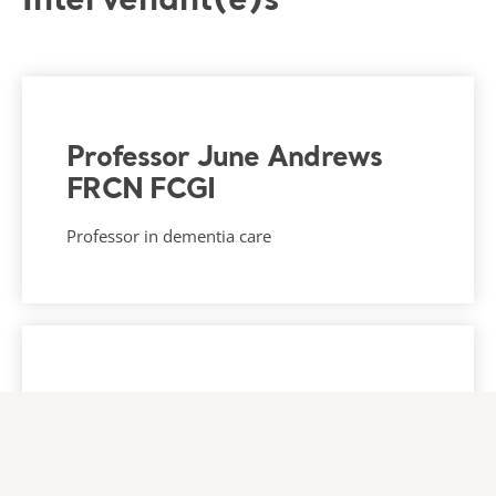
Intervenant(e)s
Professor June Andrews
FRCN FCGI
Professor in dementia care
Sara Thomas DipCOT PGD
Clinical Director, Arjo MOVE, Global Medical
Affairs