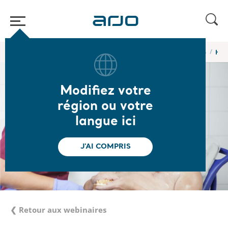
Accueil
/
...
/
/
Webinaires et formations en ligne de l’Académie Arjo
Hygi
Modifiez votre
région ou votre
langue ici
J'AI COMPRIS
❮ Retour aux webinaires