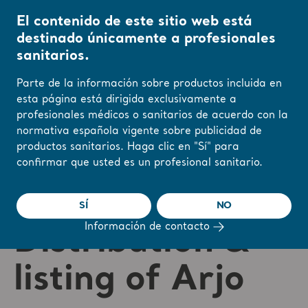
El contenido de este sitio web está
destinado únicamente a profesionales
sanitarios.
Inicio
/
...
/
/
Investors
Distribution & listing of Arjo
Parte de la información sobre productos incluida en
Comenzar
Calendar
Reports & Presentations
Th
esta página está dirigida exclusivamente a
profesionales médicos o sanitarios de acuerdo con la
Cambie su región o
normativa española vigente sobre publicidad de
idioma aquí
productos sanitarios. Haga clic en "Sí" para
confirmar que usted es un profesional sanitario.
ENTENDIDO
SÍ
NO
Información de contacto
Distribution &
listing of Arjo