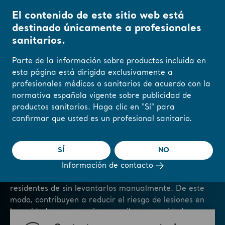
El contenido de este sitio web está
destinado únicamente a profesionales
sanitarios.
Inicio
/
...
/
/
Soluciones para grúas de techo
Grúas de techo
Parte de la información sobre productos incluida en
esta página está dirigida exclusivamente a
profesionales médicos o sanitarios de acuerdo con la
Cambie su región o
normativa española vigente sobre publicidad de
Grúas de techo
idioma aquí
productos sanitarios. Haga clic en "Sí" para
confirmar que usted es un profesional sanitario.
ENTENDIDO
Nuestra completa gama de grúas de techo Maxi Sky
está diseñada para integrarse en su entorno de
SÍ
NO
cuidado y, así, ofrecer una experiencia cómoda y
digna a todas las personas implicadas. Las grúas de
Información de contacto
techo Arjo permiten transferir a los pacientes o
residentes de sin levantarlos manualmente. De este
modo, contribuyen a reducir el riesgo de lesiones en
los cuidadores y en quienes reciben sus cuidados.