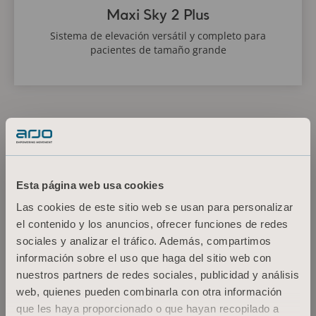
Maxi Sky 2 Plus
Sistema de elevación versátil y completo para
pacientes de tamaño grande
<p>* Póngase en contacto con su representante local de ventas para
consultar si el producto está a la venta en su país.</p>
Esta página web usa cookies
Mostrar más
Las cookies de este sitio web se usan para personalizar
el contenido y los anuncios, ofrecer funciones de redes
sociales y analizar el tráfico. Además, compartimos
Estamos aquí para
información sobre el uso que haga del sitio web con
ayudarle.
nuestros partners de redes sociales, publicidad y análisis
web, quienes pueden combinarla con otra información
que les haya proporcionado o que hayan recopilado a
¿No encuentra lo que busca? Permítanos