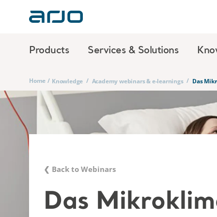
Products
Services & Solutions
Kno
Home
/
/
/
Knowledge
Academy webinars & e-learnings
Das Mikr
❮ Back to Webinars
Das Mikroklim