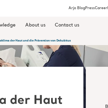
Arjo Blog
Press
Career
wledge
About us
Contact us
oklima der Haut und die Prävention von Dekubitus
a der Haut