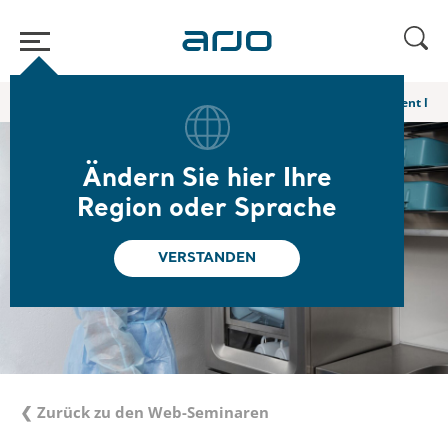
Home
/
...
/
/
Web-Seminare und E-Learning
Lave-bassin : Comment l'uti
Ändern Sie hier Ihre
Region oder Sprache
VERSTANDEN
❮ Zurück zu den Web-Seminaren