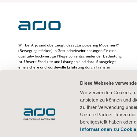
Wir bei Arjo sind überzeugt, dass „Empowering Movement“
(Bewegung stärken) in Gesundheitseinrichtungen für eine
qualitativ hochwertige Pflege von entscheidender Bedeutung
ist. Unsere Produkte und Lösungen sind darauf ausgelegt,
eine sichere und würdevolle Erfahrung durch Transfer,
medizinische Betten, Körperhygiene, Desinfektion,
Diagnostik sowie Prävention von druckbedingten
Diese Webseite verwende
Verletzungen und venöser Thromboembolie zu fördern. Wir
beschäftigen mehr als 6500 Menschen weltweit und
Wir verwenden Cookies, um
verfügen über mehr als 65 Jahre Erfahrung im Umgang mit
anbieten zu können und di
Patienten/Bewohnern und medizinischem Fachpersonal.
Außerdem setzen wir uns für bessere klinische Ergebnisse
zu Ihrer Verwendung unser
bei Menschen ein, deren Mobilität beeinträchtigt ist.
Unsere Partner führen die
bereitgestellt haben oder
Informationen zu Cookie
Nutzungsbedingungen
Datenschutzerklärung
Webrichtlinien
Inf
© 2026 Arjo · Alle Rechte vorbehalten