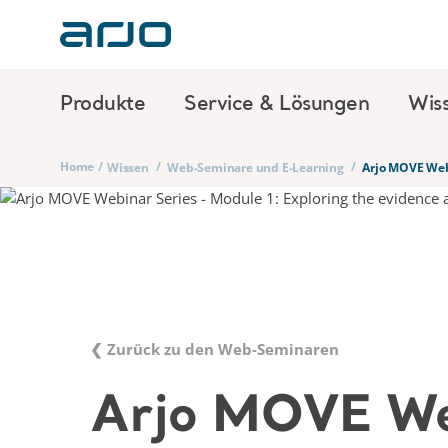
Produkte
Service & Lösungen
Wis
Home
/
/
/
Wissen
Web-Seminare und E-Learning
Arjo MOVE Webi
❮ Zurück zu den Web-Seminaren
Arjo MOVE We