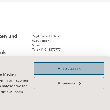
Zelglimatte 3 / Haus H
ten und
6260 Reiden
Schweiz
Tel.: +41 61 3379777
ank
Alle zulassen
le Medien
Verbinden Sie sich mit uns
ir Informationen
Anpassen
Analysen weiter.
die Sie ihnen