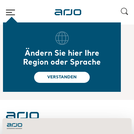
Home
/
...
/
/
2019
Q2 rapport
Ändern Sie hier Ihre
2019.07.18
Region oder Sprache
Arjo interim report January-June 2019
Arjo interim report January-June 2019
VERSTANDEN
About us