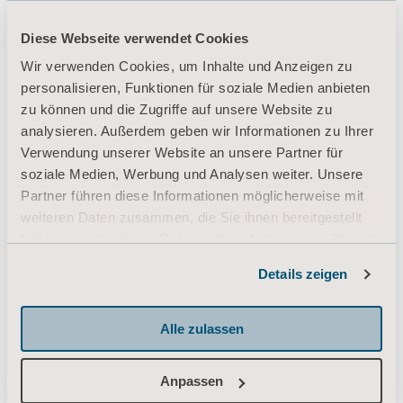
Diese Webseite verwendet Cookies
Produkte
Wir verwenden Cookies, um Inhalte und Anzeigen zu
personalisieren, Funktionen für soziale Medien anbieten
Dienstleistungen & Lösungen
zu können und die Zugriffe auf unsere Website zu
Wissen
analysieren. Außerdem geben wir Informationen zu Ihrer
Verwendung unserer Website an unsere Partner für
Über uns
soziale Medien, Werbung und Analysen weiter. Unsere
Kontaktieren Sie uns
Partner führen diese Informationen möglicherweise mit
weiteren Daten zusammen, die Sie ihnen bereitgestellt
Investoren
haben oder die sie im Rahmen Ihrer Nutzung der Dienste
Presse
gesammelt haben.
Details zeigen
Informationen zu Cookies
Karriere
Architekten und Planer
Alle zulassen
MediaBank
Anpassen