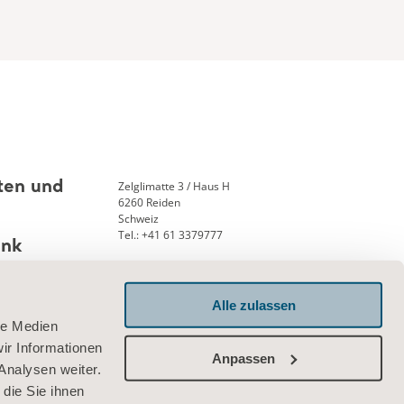
Zelglimatte 3 / Haus H
ten und
6260 Reiden
Schweiz
Tel.: +41 61 3379777
ank
Alle zulassen
le Medien
Verbinden Sie sich mit uns
ir Informationen
Anpassen
Analysen weiter.
die Sie ihnen