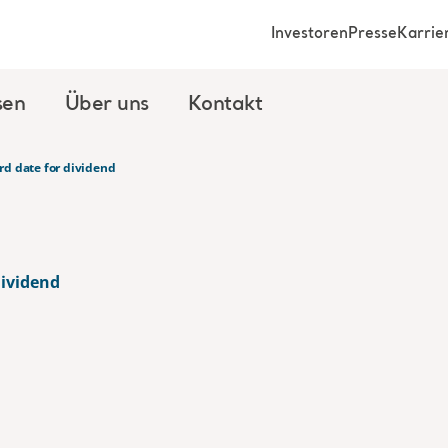
Investoren
Presse
Karrie
sen
Über uns
Kontakt
rd date for dividend
dividend