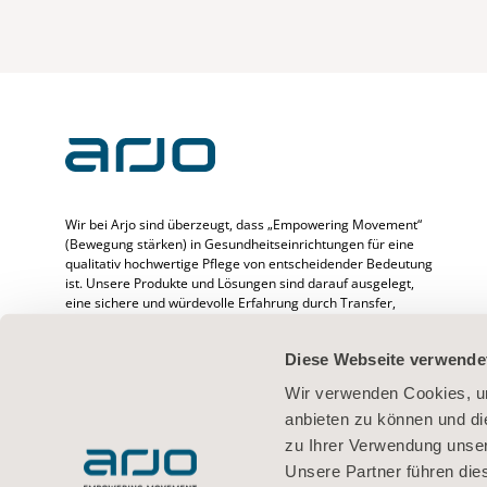
Wir bei Arjo sind überzeugt, dass „Empowering Movement“
(Bewegung stärken) in Gesundheitseinrichtungen für eine
qualitativ hochwertige Pflege von entscheidender Bedeutung
ist. Unsere Produkte und Lösungen sind darauf ausgelegt,
eine sichere und würdevolle Erfahrung durch Transfer,
medizinische Betten, Körperhygiene, Desinfektion,
Diagnostik sowie Prävention von druckbedingten
Diese Webseite verwende
Verletzungen und venöser Thromboembolie zu fördern. Wir
beschäftigen mehr als 6500 Menschen weltweit und
Wir verwenden Cookies, um
verfügen über mehr als 65 Jahre Erfahrung im Umgang mit
anbieten zu können und di
Patienten/Bewohnern und medizinischem Fachpersonal.
Außerdem setzen wir uns für bessere klinische Ergebnisse
zu Ihrer Verwendung unser
bei Menschen ein, deren Mobilität beeinträchtigt ist.
Unsere Partner führen die