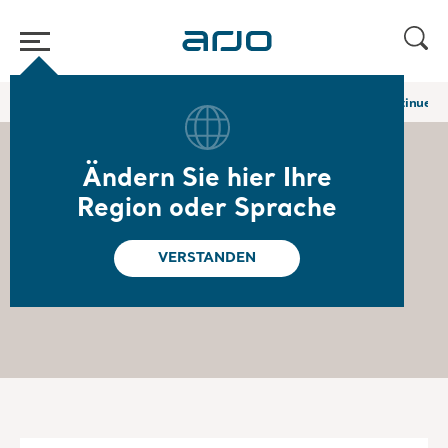
Home
/
...
/
/
Huntleigh Healthcare
Vascular Assessment (Discontinued)
Ändern Sie hier Ihre
Region oder Sprache
Vascular Assessment
VERSTANDEN
(Discontinued)