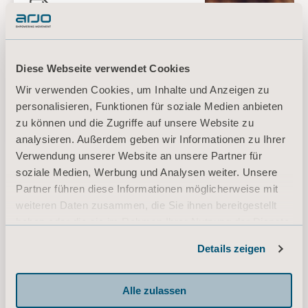
Angebot einholen
Kontaktieren Sie
unser Support-Team
Diese Webseite verwendet Cookies
Setzen Sie sich mit
Wir verwenden Cookies, um Inhalte und Anzeigen zu
einem Arjo-
personalisieren, Funktionen für soziale Medien anbieten
Experten in
zu können und die Zugriffe auf unsere Website zu
Verbindung
analysieren. Außerdem geben wir Informationen zu Ihrer
Verwendung unserer Website an unsere Partner für
soziale Medien, Werbung und Analysen weiter. Unsere
Partner führen diese Informationen möglicherweise mit
weiteren Daten zusammen, die Sie ihnen bereitgestellt
haben oder die sie im Rahmen Ihrer Nutzung der Dienste
gesammelt haben.
Details zeigen
Informationen zu Cookies
Alle zulassen