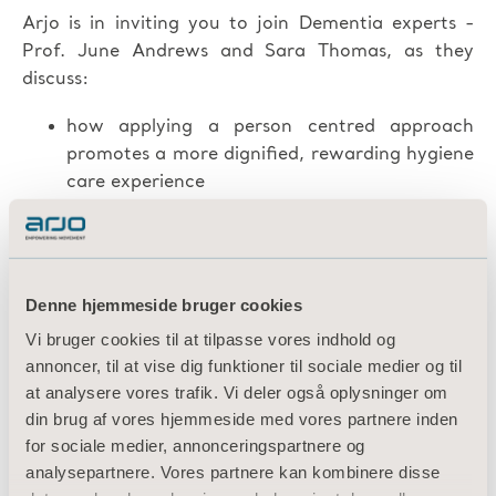
Arjo is in inviting you to join Dementia experts -
Prof. June Andrews and Sara Thomas, as they
discuss:
how applying a person centred approach
promotes a more dignified, rewarding hygiene
care experience
how to create and capture positive moments
that promote comfort, calm and well-being
Denne hjemmeside bruger cookies
innovative solutions that facilitate a safer
more efficient hygiene care process for care
Vi bruger cookies til at tilpasse vores indhold og
professionals
annoncer, til at vise dig funktioner til sociale medier og til
at analysere vores trafik. Vi deler også oplysninger om
din brug af vores hjemmeside med vores partnere inden
for sociale medier, annonceringspartnere og
analysepartnere. Vores partnere kan kombinere disse