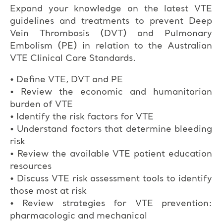
Expand your knowledge on the latest VTE
guidelines and treatments to prevent Deep
Vein Thrombosis (DVT) and Pulmonary
Embolism (PE) in relation to the Australian
VTE Clinical Care Standards.
• Define VTE, DVT and PE
• Review the economic and humanitarian
burden of VTE
• Identify the risk factors for VTE
• Understand factors that determine bleeding
risk
• Review the available VTE patient education
resources
• Discuss VTE risk assessment tools to identify
those most at risk
• Review strategies for VTE prevention:
pharmacologic and mechanical