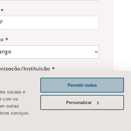
Permitir todos
des sociais e
te com os
Personalizar
om outras
tivos serviços.