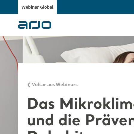
Webinar Global
❮ Voltar aos Webinars
Das Mikroklim
und die Präven