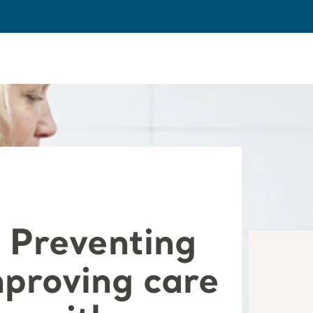
 Preventing
mproving care