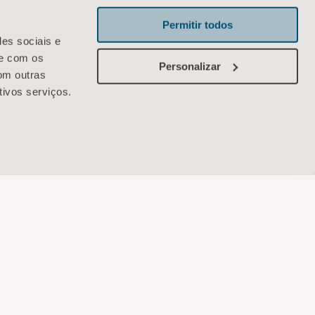
Permitir todos
des sociais e
te com os
Personalizar
om outras
tivos serviços.
Arjo
R. Samuel Morse, 74, 10º andar – Brooklin
São Paulo-SP, 04576-060 Brasil
Entre em contato conosco